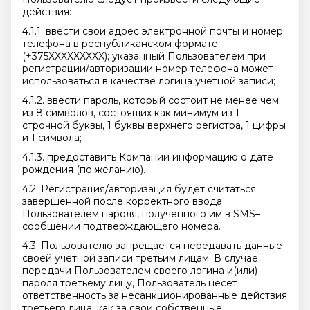
действия:
4.1.1. ввести свои адрес электронной почты и номер
телефона в республиканском формате
(+375ХХХХХХХХX); указанный Пользователем при
регистрации/авторизации номер телефона
может
использоваться в качестве логина учетной записи;
4.1.2. ввести пароль, который состоит не менее чем
из 8 символов, состоящих как минимум из 1
строчной буквы, 1 буквы верхнего регистра, 1 цифры
и 1 символа;
4.1.3. предоставить Компании информацию о дате
рождения (по желанию).
4.2. Регистрация/авторизация будет считаться
завершенной после корректного ввода
Пользователем пароля, полученного им в SMS–
сообщении подтверждающего номера.
4.3. Пользователю запрещается передавать данные
своей учетной записи третьим лицам. В случае
передачи Пользователем своего логина и(или)
пароля третьему лицу, Пользователь несет
ответственность за несанкционированные действия
третьего лица, как за свои собственные.