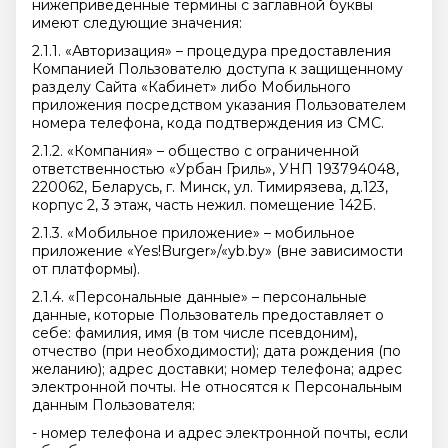
нижеприведенные термины с заглавной буквы
имеют следующие значения:
2.1.1. «Авторизация» – процедура предоставления
Компанией Пользователю доступа к защищенному
разделу Сайта «Кабинет» либо Мобильного
приложения посредством указания Пользователем
номера телефона, кода подтверждения из СМС.
2.1.2. «Компания» – общество с ограниченной
ответственностью «Урбан Гриль», УНП 193794048,
220062, Беларусь, г. Минск, ул. Тимирязева, д.123,
корпус 2, 3 этаж, часть нежил. помещение 142Б.
2.1.3. «Мобильное приложение» – мобильное
приложение «Yes!Burger»/«yb.by» (вне зависимости
от платформы).
2.1.4. «Персональные данные» – персональные
данные, которые Пользователь предоставляет о
себе: фамилия, имя (в том числе псевдоним),
отчество (при необходимости); дата рождения (по
желанию); адрес доставки; номер телефона; адрес
электронной почты. Не относятся к Персональным
данным Пользователя:
- номер телефона и адрес электронной почты, если