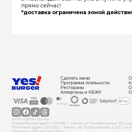
прямо сейчас!
*доставка ограничена зоной действи
Сделать заказ
О
Программа лояльности
К
Рестораны
О
Аллергены и КБЖУ
О
OOO «Урбан Гриль»
Юридический адрес: 220062, г. Минск, ул.Тимирязева д. 123, ко
Почтовый адрес: 220020, г. Минск, пр. Победителей, д.103, 2-й эт
Телефон: +375 (44) 740-98-12