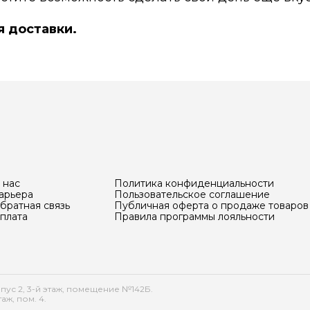
я доставки.
 нас
Политика конфиденциальности
арьера
Пользовательское соглашение
братная связь
Публичная оферта о продаже товаров
плата
Правила программы лояльности
рпус 2, 3-й этаж, помещение №142Б.
аж, пом. 4.