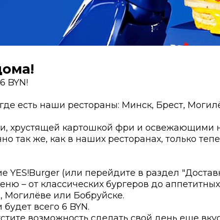
дома!
6 BYN!
 где есть наши рестораны: Минск, Брест, Могил
ми, хрустящей картошкой фри и освежающими 
но так же, как в наших ресторанах, только теп
 YES!Burger (или перейдите в раздел "Доставк
ню – от классических бургеров до аппетитных
е, Могилёве или Бобруйске.
 будет всего 6 BYN.
устите возможность сделать свой день еще вкус