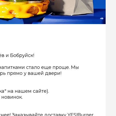
ёв и Бобруйск!
напитками стало еще проще. Мы
ерь прямо у вашей двери!
а" на нашем сайте).
 новинок.
нее! Заказывайте доставку YES!Burger